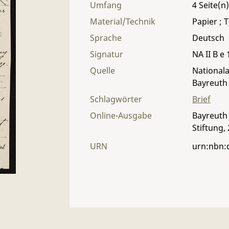
Umfang
4
Material/Technik
Papier ; T
Sprache
Deutsch
Signatur
NA II B e 
Quelle
Nationala
Bayreuth
Schlagwörter
Brief
Online-Ausgabe
Bayreuth 
Stiftung,
URN
urn:nbn: