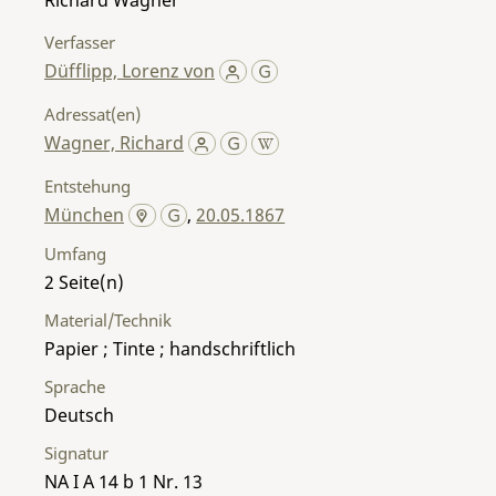
Verfasser
Düfflipp, Lorenz von
Adressat(en)
Wagner, Richard
Entstehung
München
,
20.05.1867
Umfang
2
Material/Technik
Papier ; Tinte ; handschriftlich
Sprache
Deutsch
Signatur
NA I A 14 b 1 Nr. 13