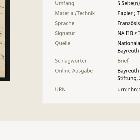
Umfang
5
Material/Technik
Papier ; T
Sprache
Französi
Signatur
NA II B z 
Quelle
Nationala
Bayreuth
Schlagwörter
Brief
Online-Ausgabe
Bayreuth 
Stiftung,
URN
urn:nbn: