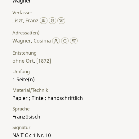
Wagner
Verfasser
Liszt, Franz
Adressat(en)
Wagner, Cosima
Entstehung
ohne Ort
,
[1872]
Umfang
1
Material/Technik
Papier ; Tinte ; handschriftlich
Sprache
Französisch
Signatur
NA II C c 1 Nr. 10