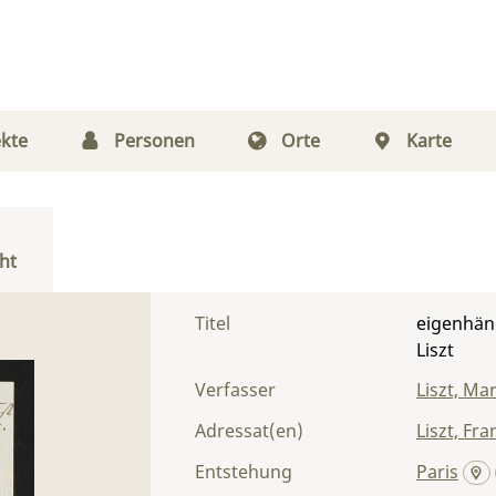
kte
Personen
Orte
Karte
ht
Titel
eigenhänd
Liszt
Verfasser
Liszt, Ma
Adressat(en)
Liszt, Fra
Entstehung
Paris