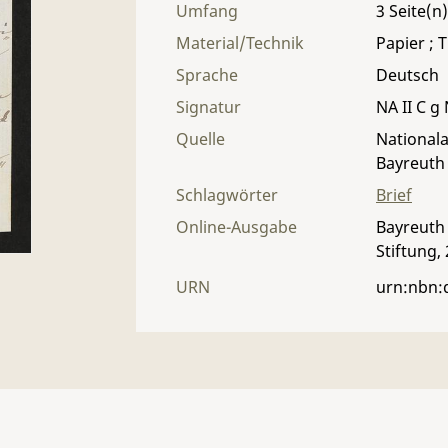
Umfang
3
Material/Technik
Papier ; T
Sprache
Deutsch
Signatur
NA II C g 
Quelle
Nationala
Bayreuth
Schlagwörter
Brief
Online-Ausgabe
Bayreuth 
Stiftung,
URN
urn:nbn: