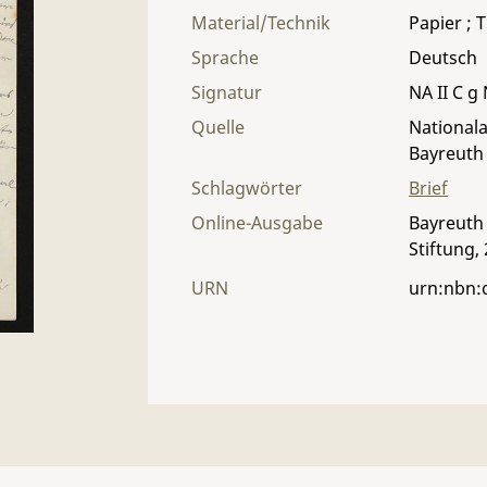
Material/Technik
Papier ; T
Sprache
Deutsch
Signatur
NA II C g 
Quelle
Nationala
Bayreuth
Schlagwörter
Brief
Online-Ausgabe
Bayreuth 
Stiftung,
URN
urn:nbn: