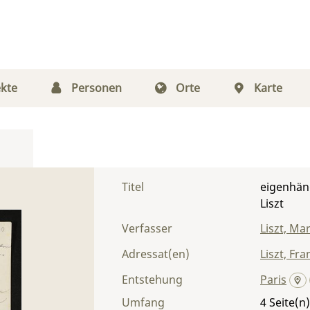
kte
Personen
Orte
Karte
Titel
eigenhänd
Liszt
Verfasser
Liszt, Ma
Adressat(en)
Liszt, Fra
Entstehung
Paris
Umfang
4