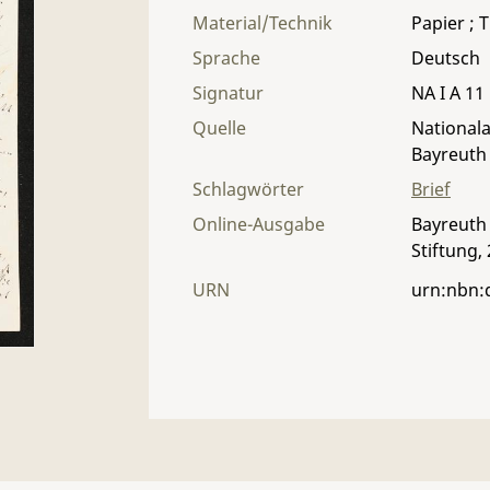
Material/Technik
Papier ; T
Sprache
Deutsch
Signatur
NA I A 11 
Quelle
Nationala
Bayreuth
Schlagwörter
Brief
Online-Ausgabe
Bayreuth 
Stiftung,
URN
urn:nbn: