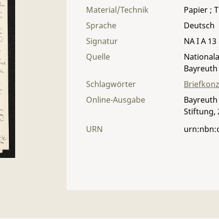
Material/Technik
Papier ; T
Sprache
Deutsch
Signatur
NA I A 13 
Quelle
Nationala
Bayreuth
Schlagwörter
Briefkon
Online-Ausgabe
Bayreuth 
Stiftung,
URN
urn:nbn: