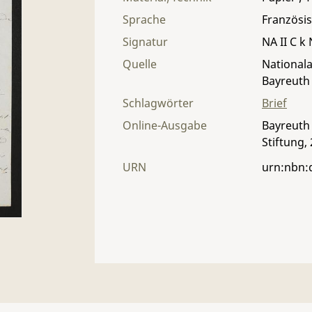
Sprache
Französi
Signatur
NA II C k 
Quelle
Nationala
Bayreuth
Schlagwörter
Brief
Online-Ausgabe
Bayreuth 
Stiftung,
URN
urn:nbn: