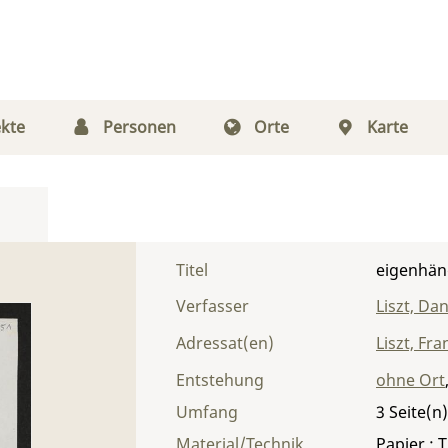
kte
Personen
Orte
Karte
Titel
eigenhänd
Verfasser
Liszt, Dan
Adressat(en)
Liszt, Fra
Entstehung
ohne Ort
Umfang
3
Material/Technik
Papier ; T