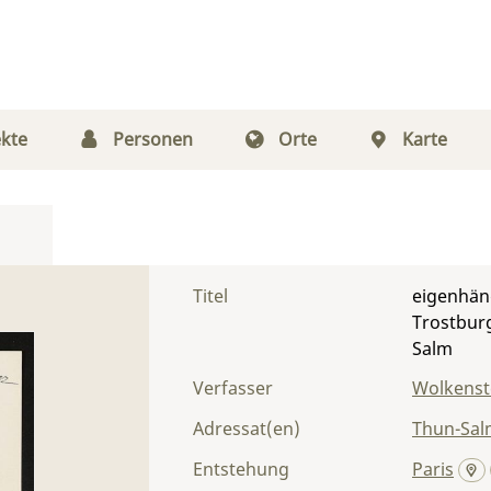
kte
Personen
Orte
Karte
Titel
eigenhänd
Trostburg
Salm
Verfasser
Wolkenst
Adressat(en)
Thun-Salm
Entstehung
Paris