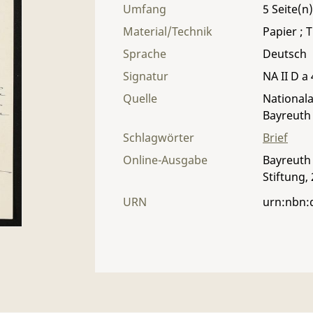
Umfang
5
Material/Technik
Papier ; T
Sprache
Deutsch
Signatur
NA II D a 
Quelle
Nationala
Bayreuth
Schlagwörter
Brief
Online-Ausgabe
Bayreuth 
Stiftung,
URN
urn:nbn: