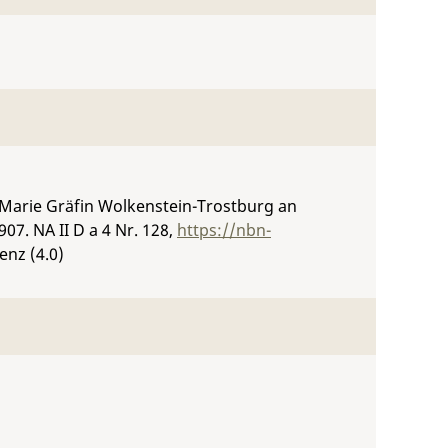
 Marie Gräfin Wolkenstein-Trostburg an
1907.
NA II D a 4 Nr. 128
,
https://nbn-
enz (4.0)