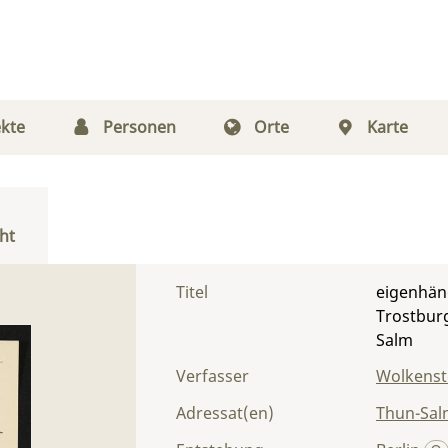
kte
Personen
Orte
Karte
ht
Titel
eigenhänd
Trostburg
Salm
Verfasser
Wolkenst
Adressat(en)
Thun-Salm