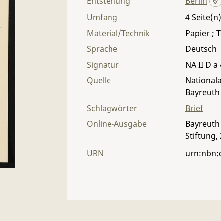
Entstehung
Berlin
Umfang
4
Material/Technik
Papier ; T
Sprache
Deutsch
Signatur
NA II D a 
Quelle
Nationala
Bayreuth
Schlagwörter
Brief
Online-Ausgabe
Bayreuth 
Stiftung,
URN
urn:nbn: