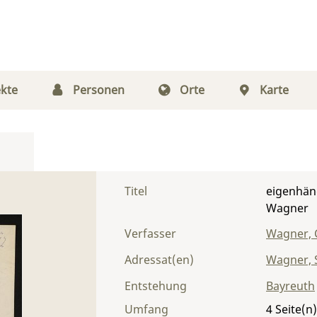
kte
Personen
Orte
Karte
Titel
eigenhän
Wagner
Verfasser
Wagner, 
Adressat(en)
Wagner, S
Entstehung
Bayreuth
Umfang
4