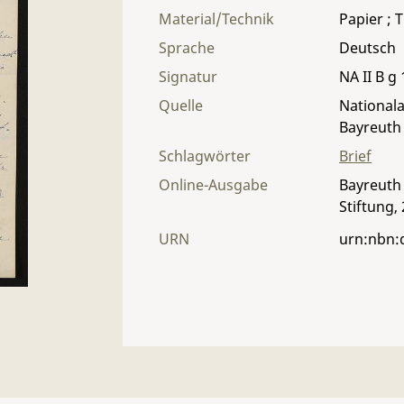
Material/Technik
Papier ; T
Sprache
Deutsch
Signatur
NA II B g 
Quelle
Nationala
Bayreuth
Schlagwörter
Brief
Online-Ausgabe
Bayreuth 
Stiftung,
URN
urn:nbn: