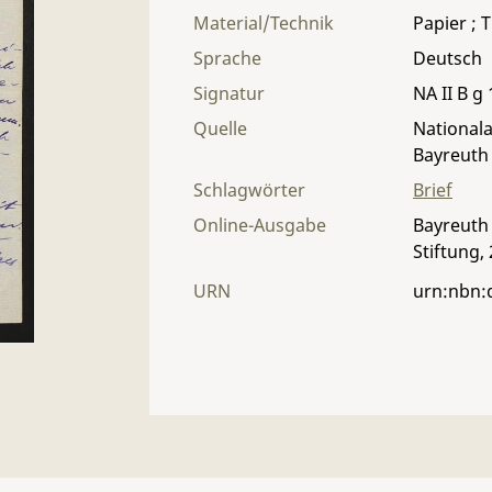
Material/Technik
Papier ; T
Sprache
Deutsch
Signatur
NA II B g 
Quelle
Nationala
Bayreuth
Schlagwörter
Brief
Online-Ausgabe
Bayreuth 
Stiftung,
URN
urn:nbn: