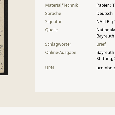
Material/Technik
Papier ; T
Sprache
Deutsch
Signatur
NA II B g 
Quelle
Nationala
Bayreuth
Schlagwörter
Brief
Online-Ausgabe
Bayreuth 
Stiftung,
URN
urn:nbn: