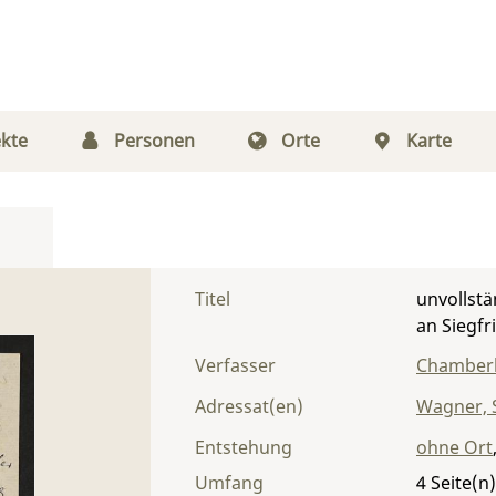
kte
Personen
Orte
Karte
Titel
unvollstä
an Siegf
Verfasser
Chamberl
Adressat(en)
Wagner, S
Entstehung
ohne Ort
Umfang
4