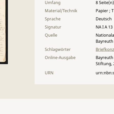
Umfang
8
Material/Technik
Papier ; T
Sprache
Deutsch
Signatur
NA I A 13 
Quelle
Nationala
Bayreuth
Schlagwörter
Briefkon
Online-Ausgabe
Bayreuth 
Stiftung,
URN
urn:nbn: