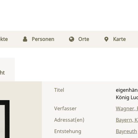
kte
Personen
Orte
Karte
ht
Titel
eigenhän
König Lud
Verfasser
Wagner, 
Adressat(en)
Bayern, K
Entstehung
Bayreuth