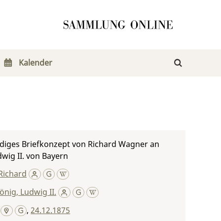
Kalender
diges Briefkonzept von Richard Wagner an
wig II. von Bayern
Richard
önig, Ludwig II.
,
24.12.1875