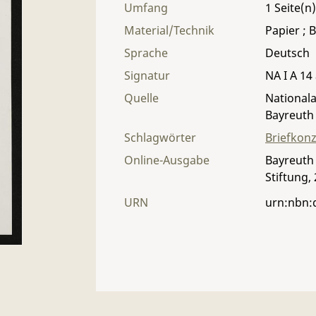
Umfang
1
Material/Technik
Papier ; B
Sprache
Deutsch
Signatur
NA I A 14 
Quelle
Nationala
Bayreuth
Schlagwörter
Briefkon
Online-Ausgabe
Bayreuth 
Stiftung,
URN
urn:nbn: