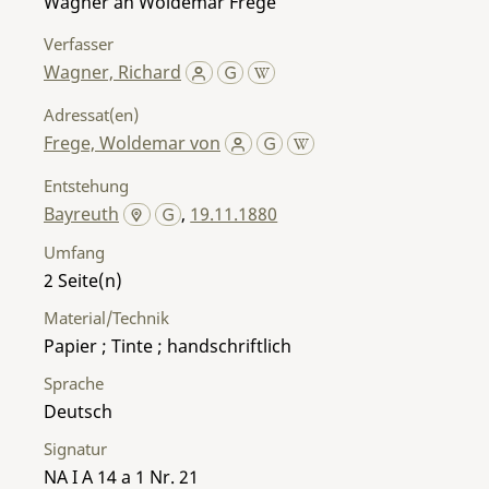
Wagner an Woldemar Frege
Verfasser
Wagner, Richard
Adressat(en)
Frege, Woldemar von
Entstehung
Bayreuth
,
19.11.1880
Umfang
2
Material/Technik
Papier ; Tinte ; handschriftlich
Sprache
Deutsch
Signatur
NA I A 14 a 1 Nr. 21