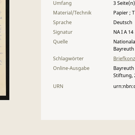
Umfang
3
Material/Technik
Papier ; T
Sprache
Deutsch
Signatur
NA I A 14 
Quelle
Nationala
Bayreuth
Schlagwörter
Briefkon
Online-Ausgabe
Bayreuth 
Stiftung,
URN
urn:nbn: