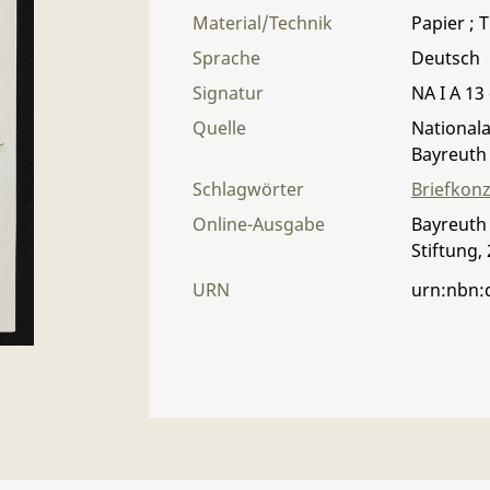
Material/Technik
Papier ; T
Sprache
Deutsch
Signatur
NA I A 13 
Quelle
Nationala
Bayreuth
Schlagwörter
Briefkon
Online-Ausgabe
Bayreuth 
Stiftung,
URN
urn:nbn: