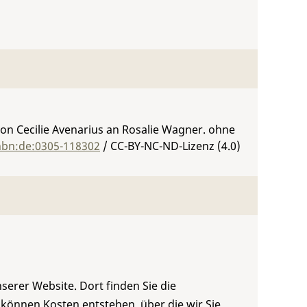
 von Cecilie Avenarius an Rosalie Wagner. ohne
:nbn:de:0305-118302
/ CC-BY-NC-ND-Lizenz (4.0)
serer Website. Dort finden Sie die
 können Kosten entstehen, über die wir Sie