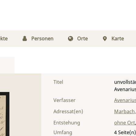
kte
Personen
Orte
Karte
Titel
unvollstä
Avenariu
Verfasser
Avenarius
Adressat(en)
Marbach,
Entstehung
ohne Ort
Umfang
4