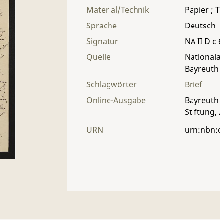
Material/Technik
Papier ; T
Sprache
Deutsch
Signatur
NA II D c 
Quelle
Nationala
Bayreuth
Schlagwörter
Brief
Online-Ausgabe
Bayreuth 
Stiftung,
URN
urn:nbn: