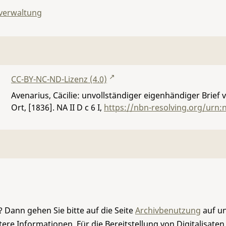
lverwaltung
CC-BY-NC-ND-Lizenz (4.0)
Avenarius, Cäcilie: unvollständiger eigenhändiger Brief
Ort, [1836].
NA II D c 6 I
,
https://nbn-resolving.org/urn
 Dann gehen Sie bitte auf die Seite
Archivbenutzung
auf un
re Informationen. Für die Bereitstellung von Digitalisaten