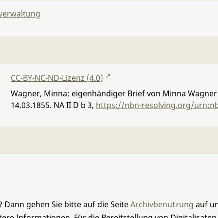
lverwaltung
CC-BY-NC-ND-Lizenz (4.0)
Wagner, Minna: eigenhändiger Brief von Minna Wagner 
14.03.1855.
NA II D b 3
,
https://nbn-resolving.org/urn:n
 Dann gehen Sie bitte auf die Seite
Archivbenutzung
auf un
re Informationen. Für die Bereitstellung von Digitalisaten