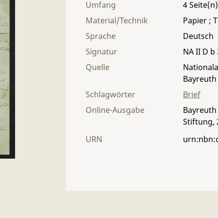
Umfang
4
Material/Technik
Papier ; T
Sprache
Deutsch
Signatur
NA II D b 
Quelle
Nationala
Bayreuth
Schlagwörter
Brief
Online-Ausgabe
Bayreuth 
Stiftung,
URN
urn:nbn: