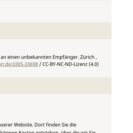
an einen unbekannten Empfänger. Zürich ,
bn:de:0305-33698
/ CC-BY-NC-ND-Lizenz (4.0)
serer Website. Dort finden Sie die
 können Kosten entstehen, über die wir Sie