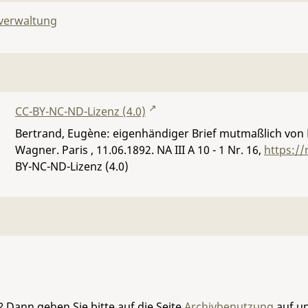
lverwaltung
CC-BY-NC-ND-Lizenz (4.0)
Bertrand, Eugène: eigenhändiger Brief mutmaßlich von
Wagner. Paris , 11.06.1892.
NA III A 10 - 1 Nr. 16
,
https:/
BY-NC-ND-Lizenz (4.0)
 Dann gehen Sie bitte auf die Seite
Archivbenutzung
auf un