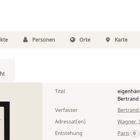
kte
Personen
Orte
Karte
ht
Titel
eigenhän
Bertrand
Verfasser
Bertrand
Adressat(en)
Wagner, S
Entstehung
Paris