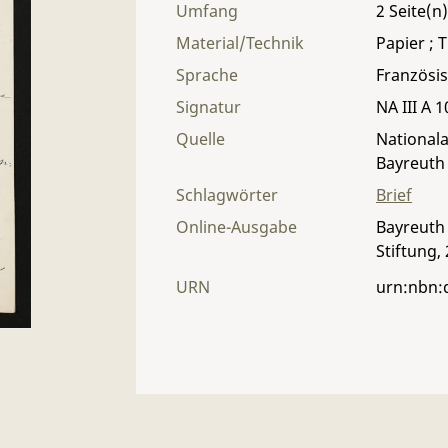
Umfang
2
Material/Technik
Papier ; T
Sprache
Französi
Signatur
NA III A 1
Quelle
Nationala
Bayreuth
Schlagwörter
Brief
Online-Ausgabe
Bayreuth 
Stiftung,
URN
urn:nbn: