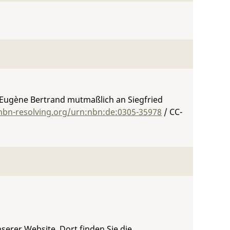
 Eugène Bertrand mutmaßlich an Siegfried
/nbn-resolving.org/urn:nbn:de:0305-35978
/ CC-
serer Website. Dort finden Sie die