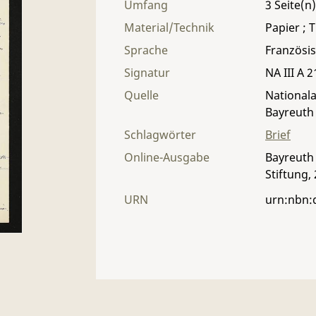
Umfang
3
Material/Technik
Papier ; T
Sprache
Französi
Signatur
NA III A 2
Quelle
Nationala
Bayreuth
Schlagwörter
Brief
Online-Ausgabe
Bayreuth 
Stiftung,
URN
urn:nbn: