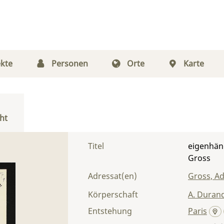
kte
Personen
Orte
Karte
ht
Titel
eigenhänd
Gross
Adressat(en)
Gross, Ad
Körperschaft
A. Durand
Entstehung
Paris