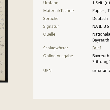
Umfang
1
Material/Technik
Papier ; T
Sprache
Deutsch
Signatur
NA III B 5
Quelle
Nationala
Bayreuth
Schlagwörter
Brief
Online-Ausgabe
Bayreuth 
Stiftung,
URN
urn:nbn: