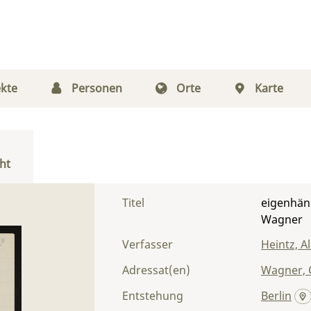
kte
Personen
Orte
Karte
ht
Titel
eigenhänd
Wagner
Verfasser
Heintz, A
Adressat(en)
Wagner, 
Entstehung
Berlin