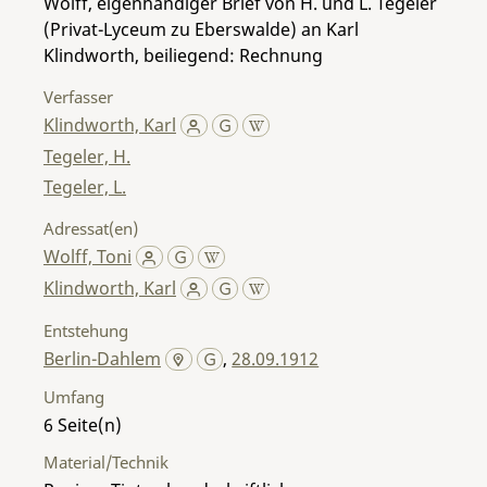
Wolff, eigenhändiger Brief von H. und L. Tegeler
(Privat-Lyceum zu Eberswalde) an Karl
Klindworth, beiliegend: Rechnung
Verfasser
Klindworth, Karl
Tegeler, H.
Tegeler, L.
Adressat(en)
Wolff, Toni
Klindworth, Karl
Entstehung
Berlin-Dahlem
,
28.09.1912
Umfang
6
Material/Technik