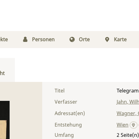
kte
Personen
Orte
Karte
ht
Titel
Telegram
Verfasser
Jahn, Wil
Adressat(en)
Wagner, 
Entstehung
Wien
Umfang
2