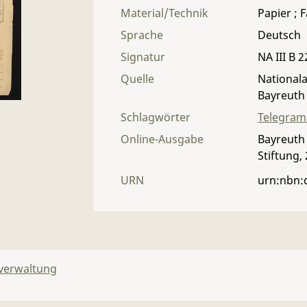
Material/Technik
Papier ; 
Sprache
Deutsch
Signatur
NA III B 2
Quelle
Nationala
Bayreuth
Schlagwörter
Telegra
Online-Ausgabe
Bayreuth 
Stiftung,
URN
urn:nbn:
lverwaltung