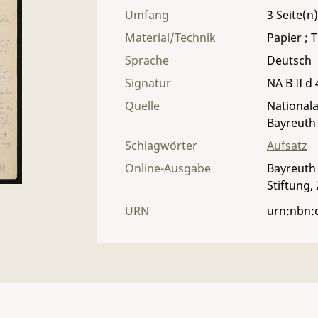
Umfang
3
Material/Technik
Papier ; T
Sprache
Deutsch
Signatur
NA B II d 
Quelle
Nationala
Bayreuth
Schlagwörter
Aufsatz
Online-Ausgabe
Bayreuth 
Stiftung,
URN
urn:nbn: