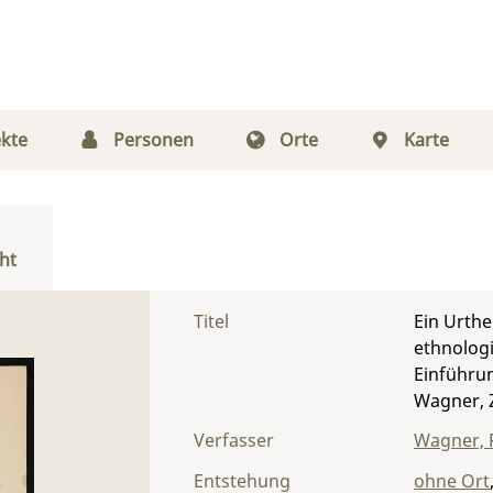
kte
Personen
Orte
Karte
ht
Titel
Ein Urthei
ethnolog
Einführun
Wagner, Z
Verfasser
Wagner, 
Entstehung
ohne Ort