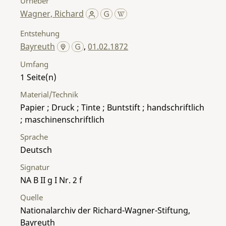
Urheber
Wagner, Richard
Entstehung
Bayreuth
,
01.02.1872
Umfang
1
Material/Technik
Papier ; Druck ; Tinte ; Buntstift ; handschriftlich
; maschinenschriftlich
Sprache
Deutsch
Signatur
NA B II g I Nr. 2 f
Quelle
Nationalarchiv der Richard-Wagner-Stiftung,
Bayreuth