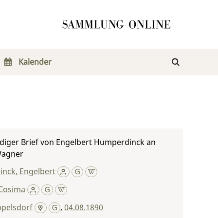
Kalender
diger Brief von Engelbert Humperdinck an
Wagner
nck, Engelbert
Cosima
pelsdorf
,
04.08.1890