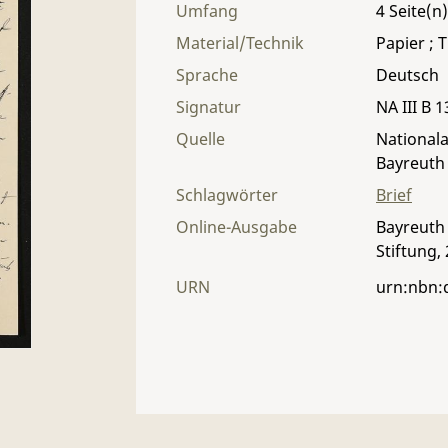
Umfang
4
Material/Technik
Papier ; T
Sprache
Deutsch
Signatur
NA III B 1
Quelle
Nationala
Bayreuth
Schlagwörter
Brief
Online-Ausgabe
Bayreuth 
Stiftung,
URN
urn:nbn: