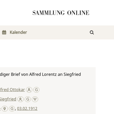
Kalender
iger Brief von Alfred Lorentz an Siegfried
lfred Ottokar
iegfried
e
,
03.02.1912