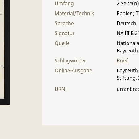
Umfang
2
Material/Technik
Papier ; T
Sprache
Deutsch
Signatur
NA III B 2
Quelle
Nationala
Bayreuth
Schlagwörter
Brief
Online-Ausgabe
Bayreuth 
Stiftung,
URN
urn:nbn: