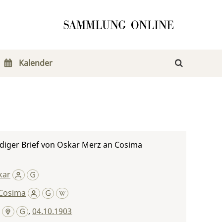
Kalender
diger Brief von Oskar Merz an Cosima
kar
Cosima
,
04.10.1903