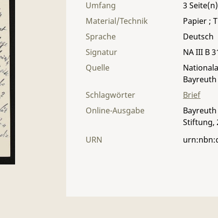
Umfang
3
Material/Technik
Papier ; T
Sprache
Deutsch
Signatur
NA III B 3
Quelle
Nationala
Bayreuth
Schlagwörter
Brief
Online-Ausgabe
Bayreuth 
Stiftung,
URN
urn:nbn: