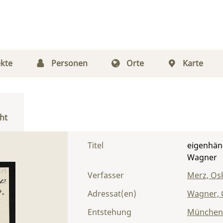
kte
Personen
Orte
Karte
ht
Titel
eigenhän
Wagner
Verfasser
Merz, Os
Adressat(en)
Wagner, 
Entstehung
München