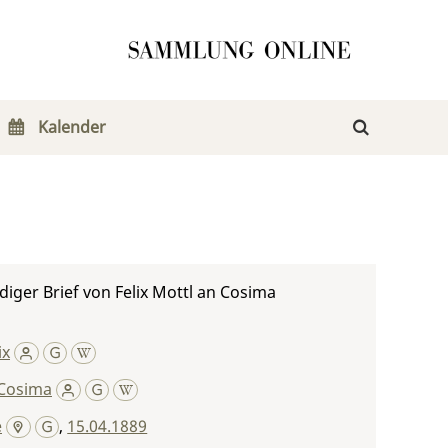
Kalender
iger Brief von Felix Mottl an Cosima
ix
Cosima
e
,
15.04.1889