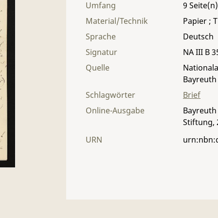
Umfang
9
Material/Technik
Papier ; T
Sprache
Deutsch
Signatur
NA III B 3
Quelle
Nationala
Bayreuth
Schlagwörter
Brief
Online-Ausgabe
Bayreuth 
Stiftung,
URN
urn:nbn: