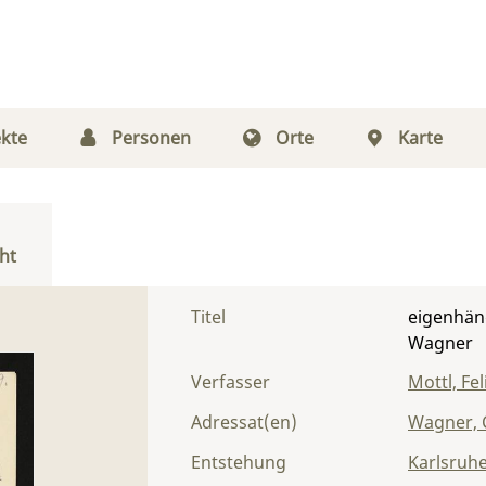
kte
Personen
Orte
Karte
ht
Titel
eigenhänd
Wagner
Verfasser
Mottl, Fel
Adressat(en)
Wagner, 
Entstehung
Karlsruh