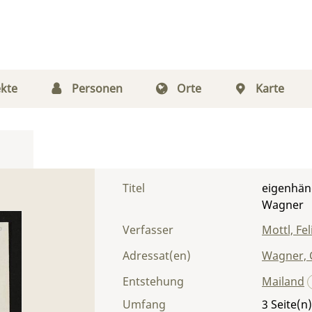
kte
Personen
Orte
Karte
Titel
eigenhänd
Wagner
Verfasser
Mottl, Fel
Adressat(en)
Wagner, 
Entstehung
Mailand
Umfang
3