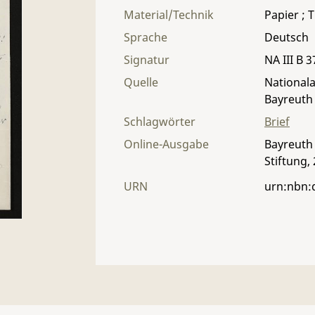
Material/Technik
Papier ; T
Sprache
Deutsch
Signatur
NA III B 3
Quelle
Nationala
Bayreuth
Schlagwörter
Brief
Online-Ausgabe
Bayreuth 
Stiftung,
URN
urn:nbn: