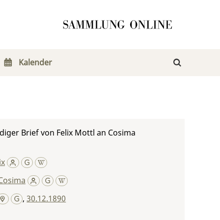
Kalender
iger Brief von Felix Mottl an Cosima
ix
Cosima
,
30.12.1890