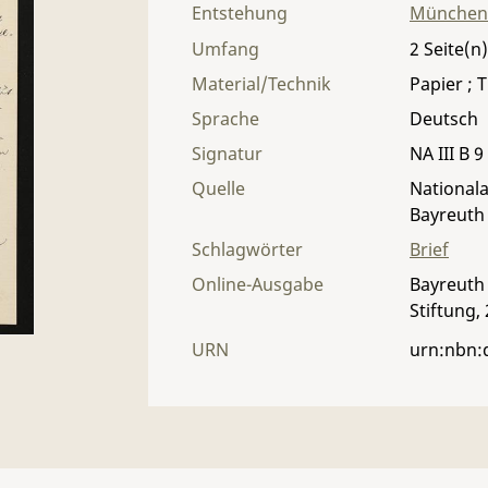
Entstehung
München
Umfang
2
Material/Technik
Papier ; T
Sprache
Deutsch
Signatur
NA III B 9
Quelle
Nationala
Bayreuth
Schlagwörter
Brief
Online-Ausgabe
Bayreuth 
Stiftung,
URN
urn:nbn: