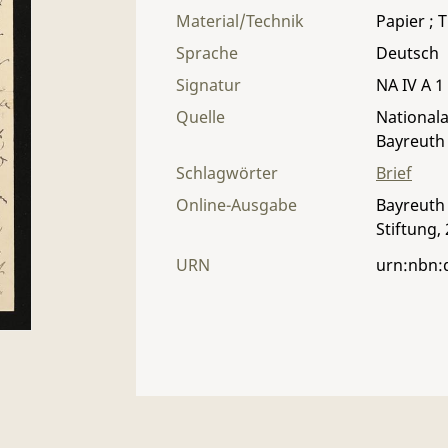
Material/Technik
Papier ; T
Sprache
Deutsch
Signatur
NA IV A 1
Quelle
Nationala
Bayreuth
Schlagwörter
Brief
Online-Ausgabe
Bayreuth 
Stiftung,
URN
urn:nbn: