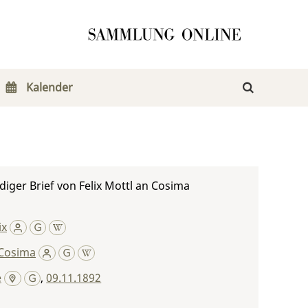
Kalender
iger Brief von Felix Mottl an Cosima
ix
Cosima
e
,
09.11.1892