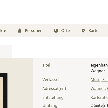
kte
Personen
Orte
Karte
Titel
eigenhänd
Wagner
Verfasser
Mottl, Fel
Adressat(en)
Wagner, 
Entstehung
Karlsruh
Umfang
2