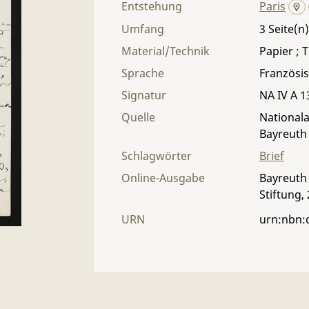
Entstehung
Paris
Umfang
3
Material/Technik
Papier ; T
Sprache
Französi
Signatur
NA IV A 13
Quelle
Nationala
Bayreuth
Schlagwörter
Brief
Online-Ausgabe
Bayreuth 
Stiftung,
URN
urn:nbn: