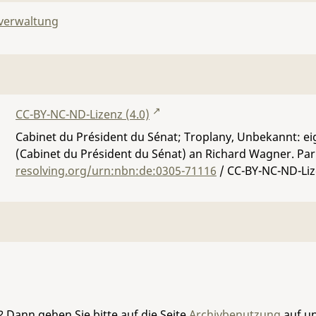
lverwaltung
CC-BY-NC-ND-Lizenz (4.0)
Cabinet du Président du Sénat; Troplany, Unbekannt: e
(Cabinet du Président du Sénat) an Richard Wagner. Pari
resolving.org/urn:nbn:de:0305-71116
/ CC-BY-NC-ND-Liz
 Dann gehen Sie bitte auf die Seite
Archivbenutzung
auf un