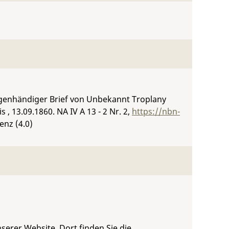
igenhändiger Brief von Unbekannt Troplany
s , 13.09.1860.
NA IV A 13 - 2 Nr. 2
,
https://nbn-
enz (4.0)
serer Website. Dort finden Sie die