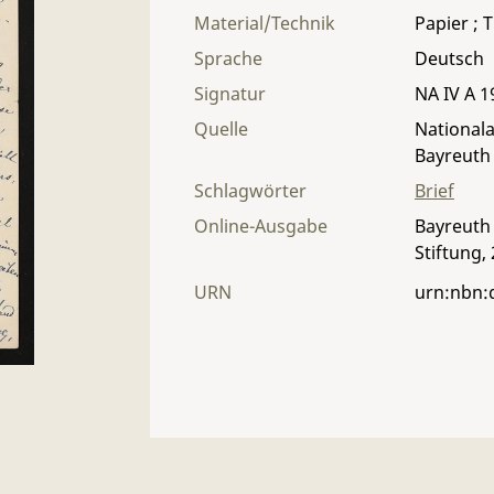
Material/Technik
Papier ; T
Sprache
Deutsch
Signatur
NA IV A 19
Quelle
Nationala
Bayreuth
Schlagwörter
Brief
Online-Ausgabe
Bayreuth 
Stiftung,
URN
urn:nbn: