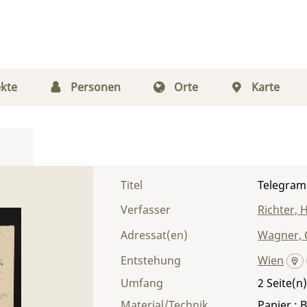
kte
Personen
Orte
Karte
Titel
Telegram
Verfasser
Richter, 
Adressat(en)
Wagner, 
Entstehung
Wien
Umfang
2
Material/Technik
Papier ; B