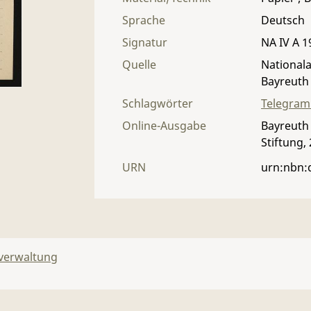
Sprache
Deutsch
Signatur
NA IV A 19
Quelle
Nationala
Bayreuth
Schlagwörter
Telegra
Online-Ausgabe
Bayreuth 
Stiftung,
URN
urn:nbn:
lverwaltung