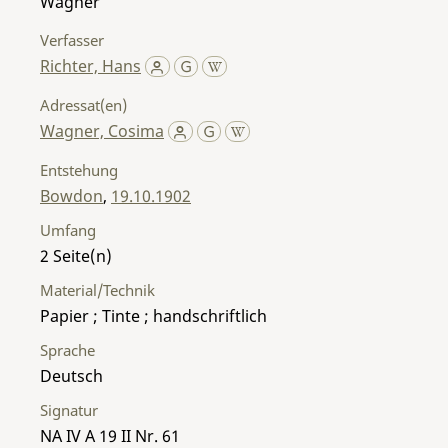
Wagner
Verfasser
Richter, Hans
Adressat(en)
Wagner, Cosima
Entstehung
Bowdon
,
19.10.1902
Umfang
2
Material/Technik
Papier ; Tinte ; handschriftlich
Sprache
Deutsch
Signatur
NA IV A 19 II Nr. 61