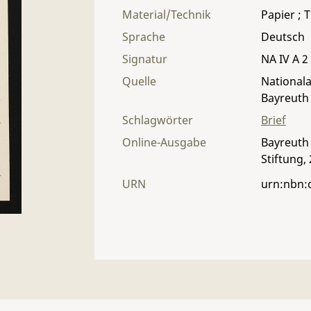
Material/Technik
Papier ; T
Sprache
Deutsch
Signatur
NA IV A 2
Quelle
Nationala
Bayreuth
Schlagwörter
Brief
Online-Ausgabe
Bayreuth 
Stiftung,
URN
urn:nbn: