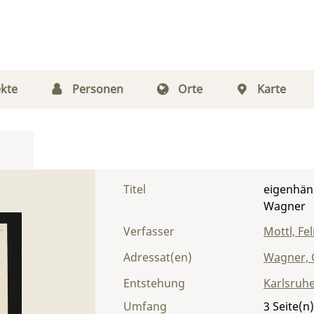
kte
Personen
Orte
Karte
Titel
eigenhänd
Wagner
Verfasser
Mottl, Fel
Adressat(en)
Wagner, 
Entstehung
Karlsruh
Umfang
3