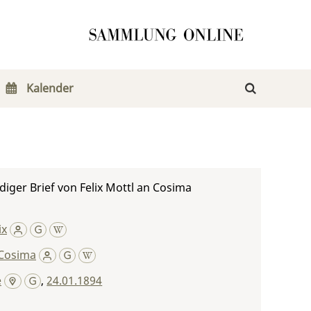
Kalender
iger Brief von Felix Mottl an Cosima
ix
Cosima
e
,
24.01.1894