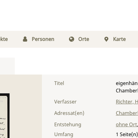
kte
Personen
Orte
Karte
Titel
eigenhänd
Chamberl
Verfasser
Richter, 
Adressat(en)
Chamberl
Entstehung
ohne Ort
Umfang
1