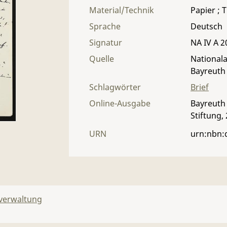
Material/Technik
Papier ; T
Sprache
Deutsch
Signatur
NA IV A 2
Quelle
Nationala
Bayreuth
Schlagwörter
Brief
Online-Ausgabe
Bayreuth 
Stiftung,
URN
urn:nbn:
lverwaltung