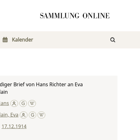
Kalender
iger Brief von Hans Richter an Eva
ain
Hans
ain, Eva
,
17.12.1914