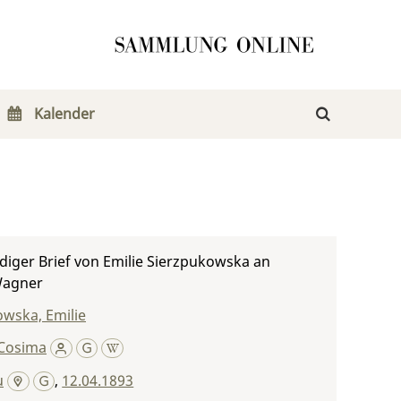
Kalender
iger Brief von Emilie Sierzpukowska an
Wagner
wska, Emilie
Cosima
u
,
12.04.1893