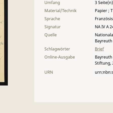
Umfang
3
Material/Technik
Papier ; T
Sprache
Französi
Signatur
NA IV A 24
Quelle
Nationala
Bayreuth
Schlagwörter
Brief
Online-Ausgabe
Bayreuth 
Stiftung,
URN
urn:nbn: