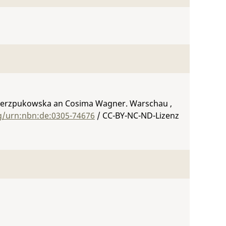
 Sierzpukowska an Cosima Wagner. Warschau ,
rg/urn:nbn:de:0305-74676
/ CC-BY-NC-ND-Lizenz