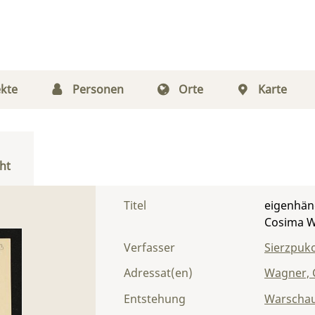
kte
Personen
Orte
Karte
ht
Titel
eigenhänd
Cosima 
Verfasser
Sierzpuko
Adressat(en)
Wagner, 
Entstehung
Warscha