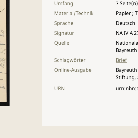
Umfang
7
Material/Technik
Papier ; T
Sprache
Deutsch
Signatur
NA IV A 27
Quelle
Nationala
Bayreuth
Schlagwörter
Brief
Online-Ausgabe
Bayreuth 
Stiftung,
URN
urn:nbn: