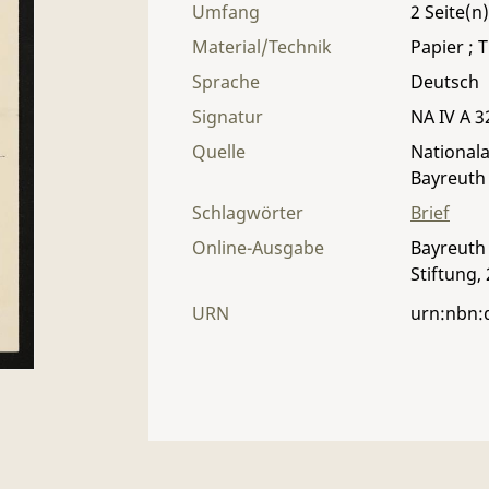
Umfang
2
Material/Technik
Papier ; T
Sprache
Deutsch
Signatur
NA IV A 32
Quelle
Nationala
Bayreuth
Schlagwörter
Brief
Online-Ausgabe
Bayreuth 
Stiftung,
URN
urn:nbn: