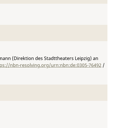
nn (Direktion des Stadttheaters Leipzig) an
tps://nbn-resolving.org/urn:nbn:de:0305-76492
/