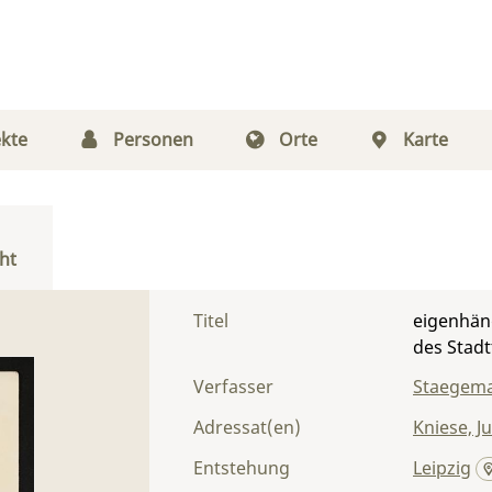
kte
Personen
Orte
Karte
ht
Titel
eigenhän
des Stadt
Verfasser
Staegem
Adressat(en)
Kniese, Ju
Entstehung
Leipzig