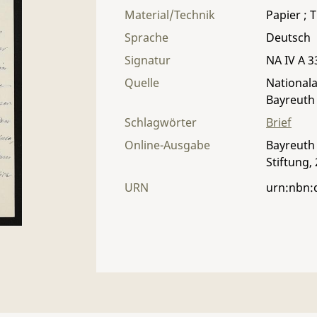
Material/Technik
Papier ; T
Sprache
Deutsch
Signatur
NA IV A 33
Quelle
Nationala
Bayreuth
Schlagwörter
Brief
Online-Ausgabe
Bayreuth 
Stiftung,
URN
urn:nbn: