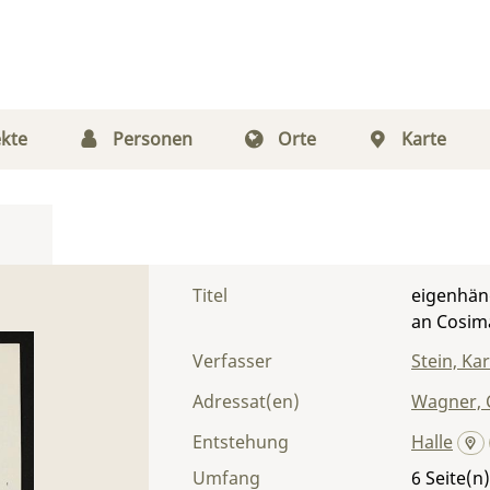
kte
Personen
Orte
Karte
Titel
eigenhänd
an Cosim
Verfasser
Stein, Ka
Adressat(en)
Wagner, 
Entstehung
Halle
Umfang
6