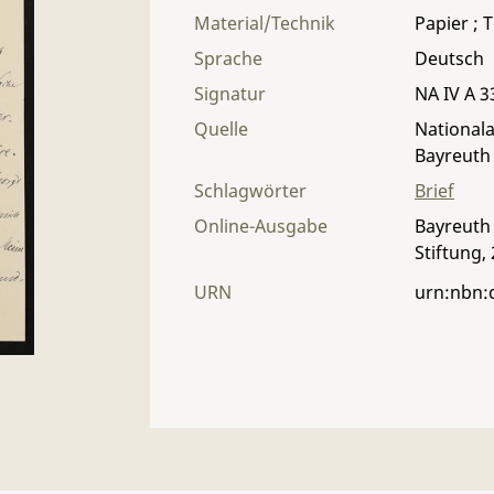
Material/Technik
Papier ; T
Sprache
Deutsch
Signatur
NA IV A 33
Quelle
Nationala
Bayreuth
Schlagwörter
Brief
Online-Ausgabe
Bayreuth 
Stiftung,
URN
urn:nbn: