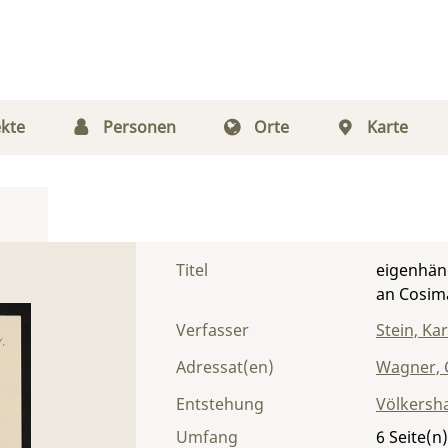
kte
Personen
Orte
Karte
Titel
eigenhänd
an Cosim
Verfasser
Stein, Ka
Adressat(en)
Wagner, 
Entstehung
Völkersh
Umfang
6