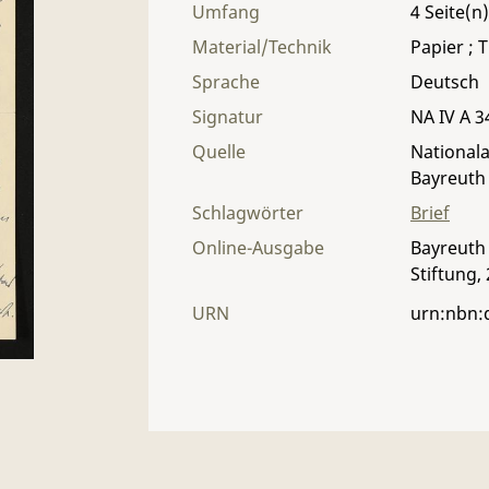
Umfang
4
Material/Technik
Papier ; T
Sprache
Deutsch
Signatur
NA IV A 34
Quelle
Nationala
Bayreuth
Schlagwörter
Brief
Online-Ausgabe
Bayreuth 
Stiftung,
URN
urn:nbn: