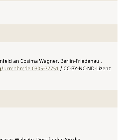
rnfeld an Cosima Wagner. Berlin-Friedenau ,
rg/urn:nbn:de:0305-77751
/ CC-BY-NC-ND-Lizenz
serer Website. Dort finden Sie die