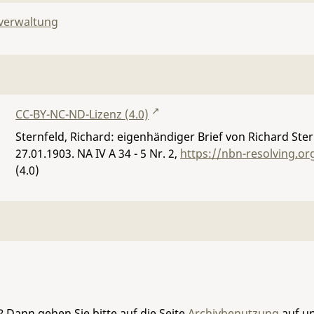
lverwaltung
CC-BY-NC-ND-Lizenz (4.0)
Sternfeld, Richard: eigenhändiger Brief von Richard Ste
27.01.1903.
NA IV A 34 - 5 Nr. 2
,
https://nbn-resolving.o
(4.0)
 Dann gehen Sie bitte auf die Seite
Archivbenutzung
auf un