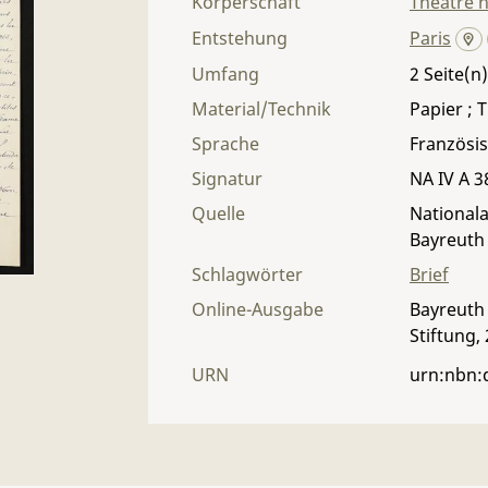
Körperschaft
Théâtre n
Entstehung
Paris
Umfang
2
Material/Technik
Papier ; T
Sprache
Französi
Signatur
NA IV A 3
Quelle
Nationala
Bayreuth
Schlagwörter
Brief
Online-Ausgabe
Bayreuth 
Stiftung,
URN
urn:nbn: