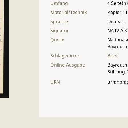
Umfang
4
Material/Technik
Papier ; T
Sprache
Deutsch
Signatur
NA IV A 3
Quelle
Nationala
Bayreuth
Schlagwörter
Brief
Online-Ausgabe
Bayreuth 
Stiftung,
URN
urn:nbn: