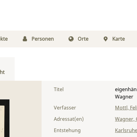
kte
Personen
Orte
Karte
ht
Titel
eigenhänd
Wagner
Verfasser
Mottl, Fel
Adressat(en)
Wagner, 
Entstehung
Karlsruh