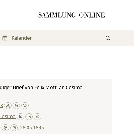
Kalender
iger Brief von Felix Mottl an Cosima
ix
Cosima
e
,
28.05.1895