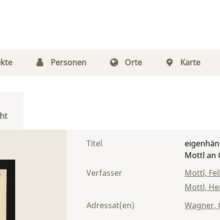
kte
Personen
Orte
Karte
ht
Titel
eigenhänd
Mottl an
Verfasser
Mottl, Fel
Mottl, He
Adressat(en)
Wagner, 