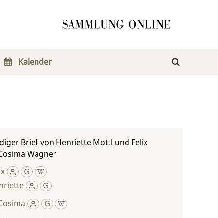
Kalender
iger Brief von Henriette Mottl und Felix
 Cosima Wagner
ix
nriette
Cosima