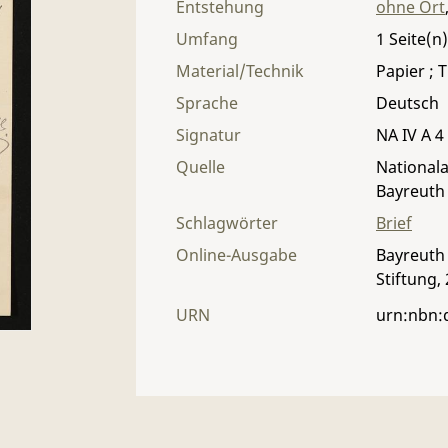
Entstehung
ohne Ort
Umfang
1
Material/Technik
Papier ; T
Sprache
Deutsch
Signatur
NA IV A 4
Quelle
Nationala
Bayreuth
Schlagwörter
Brief
Online-Ausgabe
Bayreuth 
Stiftung,
URN
urn:nbn: